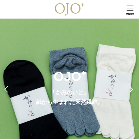
CLOSE
MENU
OJO⁺
「かみのいと」
紙から生まれた天然繊維。