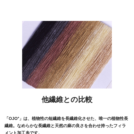
他繊維との比較
「OJO⁺」は、植物性の短繊維を長繊維化させた、唯一の植物性長
繊維。なめらかな長繊維と天然の麻の良さを合わせ持ったフィラ
メント加工糸です。