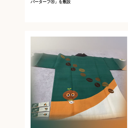
パーターフⓇ」を敷設