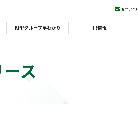
お問い合
KPPグループ早わかり
IR情報
リース
ィマネジメント
KPPグループ憲章
IRライブラリ
ESGデータ
会社概要
株式情報
沿革
方針
組織図
外部評価
期）
認証
決算短信
イニシアチブ
エコスタ
株式基本情報
アファンの森
決算説明会資料
株価
中期経営計画
配当
IRニュース
株主優待
有価証券報告書/四半期報
株主総会
告書
株式事務手続き
統合報告書