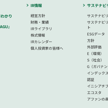
IR情報
サステナビ
早わかり
経営方針
サステナビ
財務・業績
サステナビ
AGU』
ト
IRライブラリ
ESGデータ
株式情報
方針
IRカレンダー
外部評価
個人投資家の皆様へ
E（環境）
S（社会）
G（ガバナン
インデック
認証
イニシアチ
エコスタ
アファンの