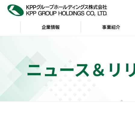
企業情報
事業紹介
企業情報
IR情報
サステナビリティ
ニュース＆リ
トップメッセージ
サステナビリティビジョン
経営方針
KPP GROUP WAY
財務・業績
サステナビリテ
株主・投資家の皆様へ
会社案内
G（ガバナンス）
インデックス
財務ハイライト（通
KPP GROUP WAY
おもな経営指標
KPPグループ憲章
キャッシュフロー
ディスクロージャーポリ
シー
事業等のリスク