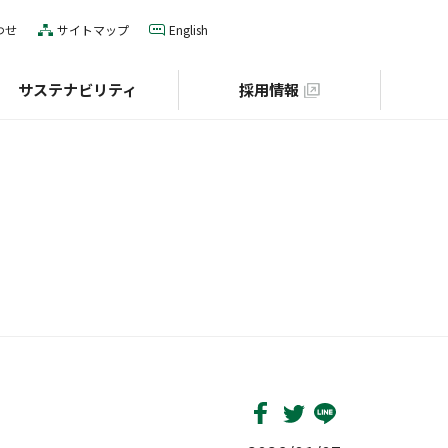
わせ
サイトマップ
English
サステナビリティ
採用情報
IRカレンダー
役員一覧
E（環境）
グローバルネットワーク
S（社会）
個人投資家の皆様へ
財団との協業