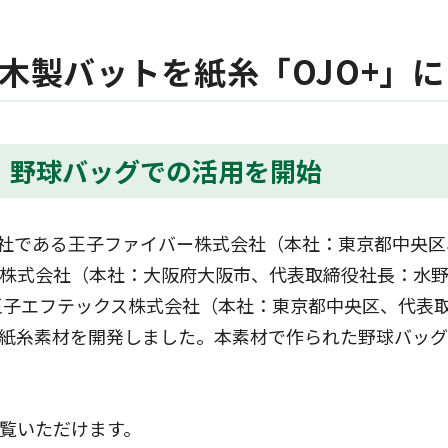
定款・株式取扱規則
株主通信（年次報告書）
株主総会動画配信
内部統制報告書
木製バットを紙糸「OJO+」
、野球バッグでの活用を開始
会社である王子ファイバー株式会社（本社：東京都中央区
株式会社（本社：大阪府大阪市、代表取締役社長：水野
王子エフテックス株式会社（本社：東京都中央区、代表取
紙糸素材を開発しました。本素材で作られた野球バッグ
覧いただけます。