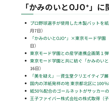
「かみのいとOJO⁺」
プロ野球選手が使用した木製バットを紙
月7日）
「かみのいとOJO⁺」×東京モード学園
日）
東京モード学園との産学連携企画第１弾
東京モード学園と共に紡ぐ「かみのいとO
16日）
「美を疑え」―資生堂クリエイティブ展―
国内の洋紙発祥の地 東京都北区に100
紙50％配合のゴールネットがサッカー
王子ファイバー株式会社の株式取得（