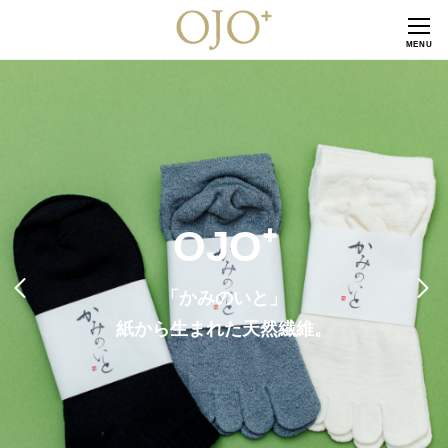
CLOSE
MENU
OJO⁺
「かみのいと」
紙から生まれた天然繊維。