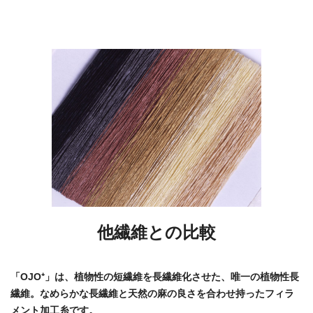
他繊維との比較
「OJO⁺」は、植物性の短繊維を長繊維化させた、唯一の植物性長
繊維。なめらかな長繊維と天然の麻の良さを合わせ持ったフィラ
メント加工糸です。